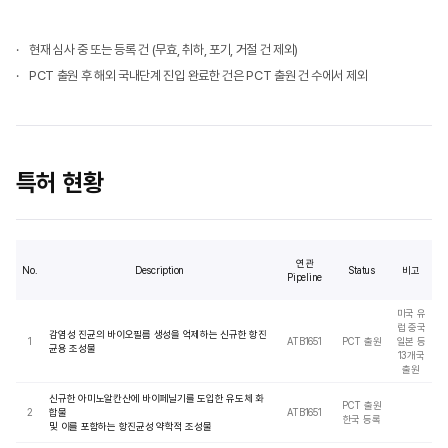
현재 심사 중 또는 등록 건 (무효, 취하, 포기, 거절 건 제외)
PCT 출원 후 해외 국내단계 진입 완료한 건은 PCT 출원 건 수에서 제외
특허 현황
연관
No.
Description
Status
비고
Pipeline
미국 유
럽 중국
감염성 진균의 바이오필름 생성을 억제하는 신규한 항진
1
ATB1651
PCT 출원
일본 등
균용 조성물
13개국
출원
신규한 아미노알칸산에 바이페닐기를 도입한 유도체 화
PCT 출원
2
합물
ATB1651
한국 등록
및 이를 포함하는 항진균성 약학적 조성물