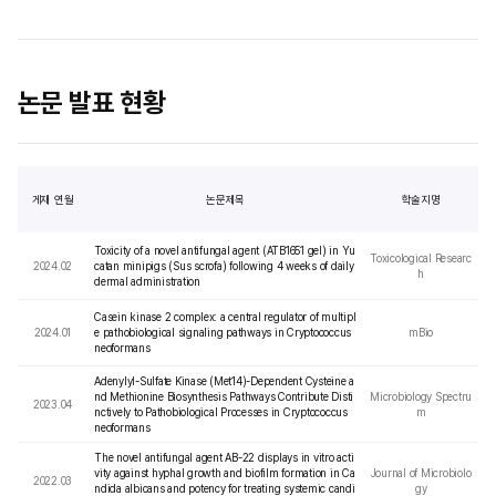
논문 발표 현황
게재 연월
논문제목
학술지명
Toxicity of a novel antifungal agent (ATB1651 gel) in Yu
Toxicological Researc
2024.02
catan minipigs (Sus scrofa) following 4 weeks of daily
h
dermal administration
Casein kinase 2 complex: a central regulator of multipl
2024.01
e pathobiological signaling pathways in Cryptococcus
mBio
neoformans
Adenylyl-Sulfate Kinase (Met14)-Dependent Cysteine a
nd Methionine Biosynthesis Pathways Contribute Disti
Microbiology Spectru
2023.04
nctively to Pathobiological Processes in Cryptococcus
m
neoformans
The novel antifungal agent AB-22 displays in vitro acti
vity against hyphal growth and biofilm formation in Ca
Journal of Microbiolo
2022.03
ndida albicans and potency for treating systemic candi
gy