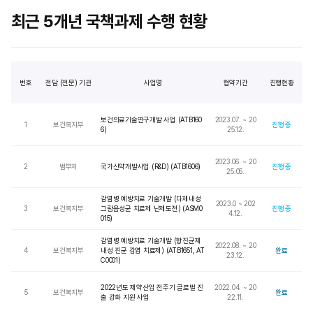
최근 5개년 국책과제 수행 현황
번호
전담 (전문) 기관
사업명
협약기간
진행현황
보건의료기술연구개발 사업 (ATB160
2023.07. ~ 20
1
보건복지부
진행 중
6)
25.12.
2023.06. ~ 20
2
범부처
국가신약개발사업 (R&D) (ATB1606)
진행 중
25.05.
감염병 예방치료 기술개발 (다제내성
2023.0 ~ 202
3
보건복지부
그람음성균 치료제 난제도전) (ASM0
진행 중
4.12.
015)
감염병 예방치료 기술개발 (항진균제
2022.08. ~ 20
4
보건복지부
내성 진균 감염 치료제) (ATB1651, AT
완료
23.12.
C0001)
2022년도 제약산업 전주기 글로벌 진
2022.04. ~ 20
5
보건복지부
완료
출 강화 지원 사업
22.11.