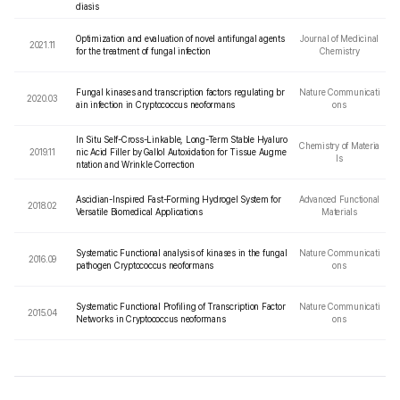
diasis
Optimization and evaluation of novel antifungal agents
Journal of Medicinal
2021.11
for the treatment of fungal infection
Chemistry
Fungal kinases and transcription factors regulating br
Nature Communicati
2020.03
ain infection in Cryptococcus neoformans
ons
In Situ Self-Cross-Linkable, Long-Term Stable Hyaluro
Chemistry of Materia
2019.11
nic Acid Filler by Gallol Autoxidation for Tissue Augme
ls
ntation and Wrinkle Correction
Ascidian-Inspired Fast-Forming Hydrogel System for
Advanced Functional
2018.02
Versatile Biomedical Applications
Materials
Systematic Functional analysis of kinases in the fungal
Nature Communicati
2016.09
pathogen Cryptococcus neoformans
ons
Systematic Functional Profiling of Transcription Factor
Nature Communicati
2015.04
Networks in Cryptococcus neoformans
ons