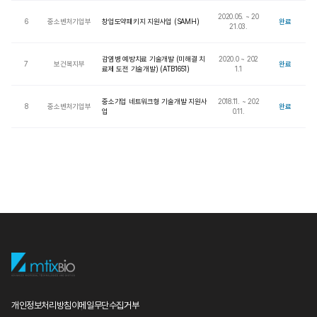
2020.05. ~ 20
6
중소벤처기업부
창업도약패키지 지원사업 (SAMH)
완료
21.03.
감염병 예방치료 기술개발 (미해결 치
2020.0 ~ 202
7
보건복지부
완료
료제 도전 기술개발) (ATB1651)
1.1
중소기업 네트워크형 기술개발 지원사
2018.11. ~ 202
8
중소벤처기업부
완료
업
0.11.
개인정보처리방침
이메일무단수집거부