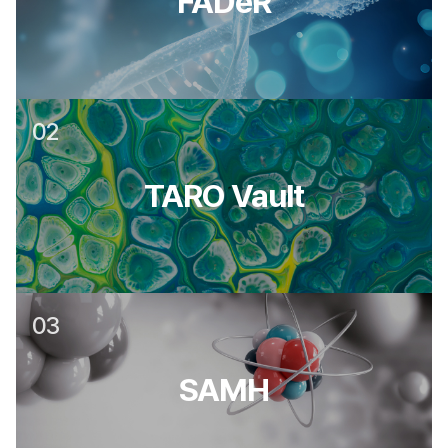
FADeR
02
TARO Vault
03
SAMH